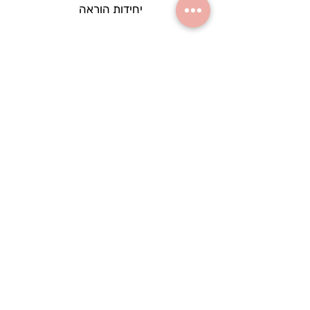
יחידות הוראה
מרכז פסגה ראש העין נותן את שירותיו לעובדי/ות
הוראה מאזור שוהם, סביון, גני תקווה, גבעת שמואל,
אלעד ,חבל מודיעין,ראש העין, יהוד.
הפסגה הינה מרכז פדגוגי ומקצועי המציע לכל
עובדי ההוראה מסגרות מגוונות לפיתוח מקצועי
איכותי, חדשני ויישומי.