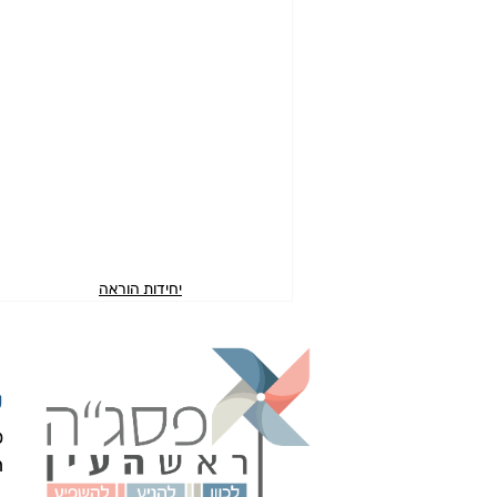
יחידות הוראה
ע
פ
ה