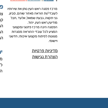
פת
מרכז פסגה ראש העין נותן את שירותיו
צו
לעובדי/ות הוראה מאזור שוהם, סביון,
גני תקווה, גבעת שמואל, אלעד ,חבל
קט
מודיעין,ראש העין, יהוד.
הנ
הפסגה הינה מרכז פדגוגי ומקצועי
הנ
המציע לכל עובדי ההוראה מסגרות
מגוונות לפיתוח מקצועי איכותי, חדשני
הנ
ויישומי.
מדיניות פרטיות
י
הצהרת נגישות
מג
לש
ה