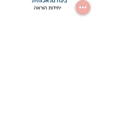
בינה מלאכותית
יחידות הוראה
מרכז פסגה ראש העין נותן את שירותיו לעובדי/ות
הוראה מאזור שוהם, סביון, גני תקווה, גבעת שמואל,
אלעד ,חבל מודיעין,ראש העין, יהוד.
הפסגה הינה מרכז פדגוגי ומקצועי המציע לכל
עובדי ההוראה מסגרות מגוונות לפיתוח מקצועי