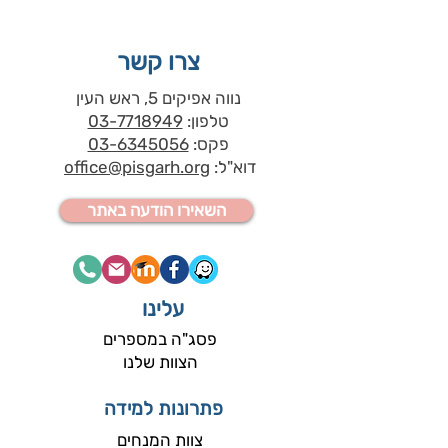
צרו קשר
נווה אפיקים 5, ראש העין
טלפון:
03-7718949
פקס:
03-6345056
דוא"ל:
office@pisgarh.org
השאירו הודעה באתר
עלינו
פסג"ה במספרים
הצוות שלנו
פתרונות למידה
צוות המנחים​