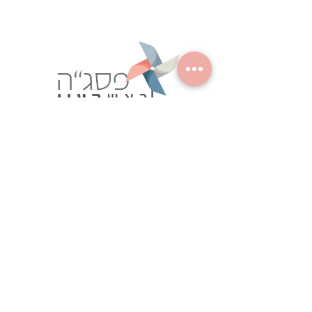
מרכז פסגה ראש העין נותן את שירותיו לעובדי/ות
הוראה מאזור שוהם, סביון, גני תקווה, גבעת שמואל,
אלעד ,חבל מודיעין,ראש העין, יהוד.
הפסגה הינה מרכז פדגוגי ומקצועי המציע לכל
עובדי ההוראה מסגרות מגוונות לפיתוח מקצועי
איכותי, חדשני ויישומי.
מדיניות פרטיות